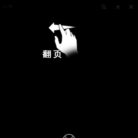
1 / 72
▸ 我要上传
▸ 更多样本
《锻造与冲压》2020年第2期