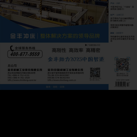
《锻造与冲压》2024年第22期
《锻造与冲压》2024年第21期
《锻造与冲压》2024年第21期（航空锻造专刊）
《锻造与冲压》2024年第20期
《锻造与冲压》2024年第19期