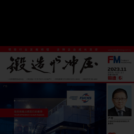
《锻造与冲压》2025年第6期
《锻造与冲压》2025年第5期
《锻造与冲压》2025年第4期
《锻造与冲压》2025年第3期