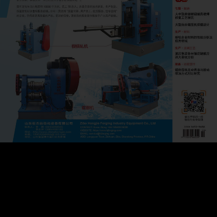
《锻造与冲压》2024年第8期
《锻造与冲压》2024年第7期
《锻造与冲压》2024年第6期
《锻造与冲压》2024年第5期