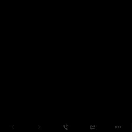
《锻造与冲压》2021年第15期
《锻造与冲压》2021年第14期
《锻造与冲压》2021年第13期
《锻造与冲压》2021年第12期