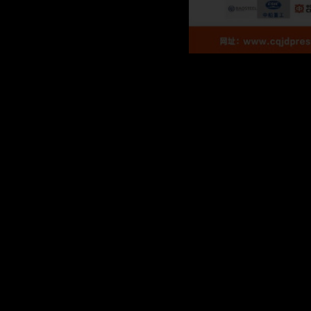
《锻造与冲压》2025年第6期
《锻造与冲压》2025年第5期
《锻
《锻造与冲压》2024年第23期
《锻造与冲压》2024年第22期