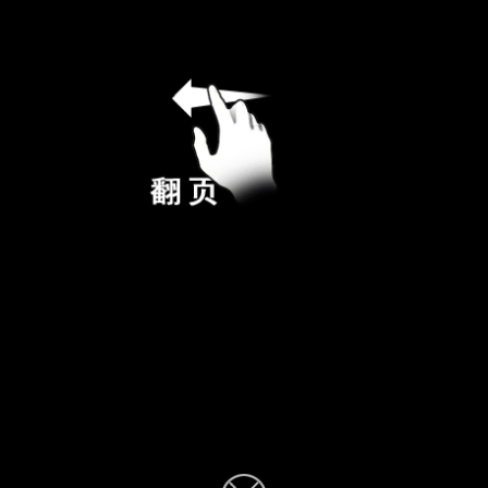
《锻造与冲压》2026年第3期