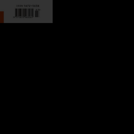
第2期
《锻造与冲压》2025年第1期
《锻造与冲压》2024年第24期
《锻造与冲压》2024年第20期
《锻造与冲压》2024年第19期