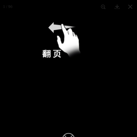
1 / 96
▸ 我要上传
▸ 更多样本
《锻造与冲压》2026年第6期