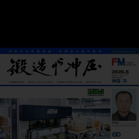
《锻造与冲压》2024年第12期
《锻造与冲压》2024年第11期
《锻造与冲压》2024年第10期
《锻造与冲压》2024年第9期